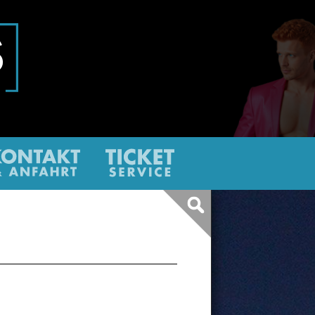
ter
Kontakt
Ticketservice
Infos
&
über
eine
Anfahrt
Barrieren