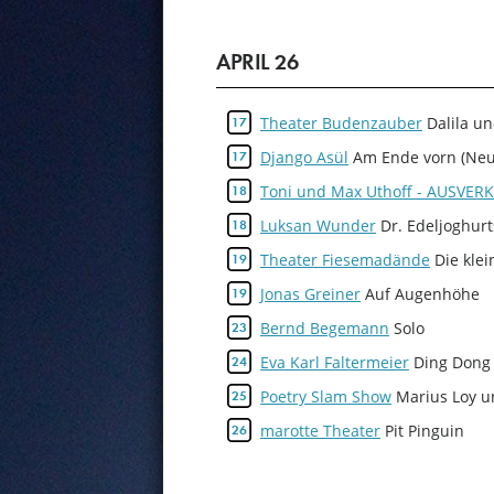
APRIL 26
Theater Budenzauber
Dalila u
17
Django Asül
Am Ende vorn (Ne
17
Toni und Max Uthoff - AUSVER
18
Luksan Wunder
Dr. Edeljoghur
18
Theater Fiesemadände
Die kle
19
Jonas Greiner
Auf Augenhöhe
19
Bernd Begemann
Solo
23
Eva Karl Faltermeier
Ding Dong
24
Poetry Slam Show
Marius Loy u
25
marotte Theater
Pit Pinguin
26