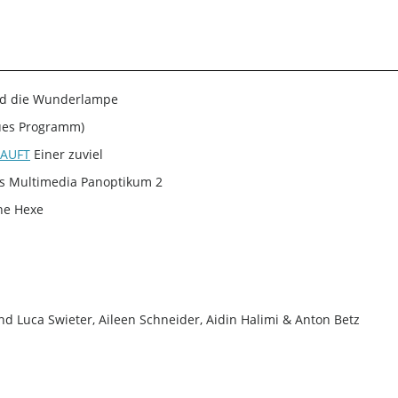
nd die Wunderlampe
ues Programm)
KAUFT
Einer zuviel
ts Multimedia Panoptikum 2
ine Hexe
nd Luca Swieter, Aileen Schneider, Aidin Halimi & Anton Betz