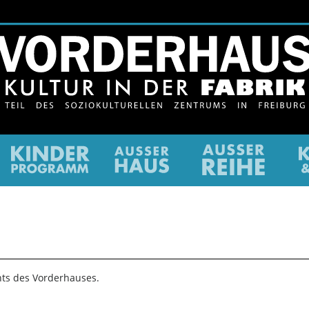
ltur
Kinderkultur
Ausser
newslet
Haus
/
Gutsch
nts des Vorderhauses.