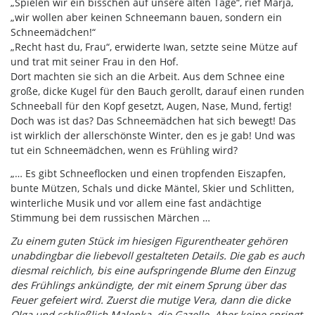
„Spielen wir ein bisschen auf unsere alten Tage“, rief Marja,
„wir wollen aber keinen Schneemann bauen, sondern ein
Schneemädchen!“
„Recht hast du, Frau“, erwiderte Iwan, setzte seine Mütze auf
und trat mit seiner Frau in den Hof.
Dort machten sie sich an die Arbeit. Aus dem Schnee eine
große, dicke Kugel für den Bauch gerollt, darauf einen runden
Schneeball für den Kopf gesetzt, Augen, Nase, Mund, fertig!
Doch was ist das? Das Schneemädchen hat sich bewegt! Das
ist wirklich der allerschönste Winter, den es je gab! Und was
tut ein Schneemädchen, wenn es Frühling wird?
„… Es gibt Schneeflocken und einen tropfenden Eiszapfen,
bunte Mützen, Schals und dicke Mäntel, Skier und Schlitten,
winterliche Musik und vor allem eine fast andächtige
Stimmung bei dem russischen Märchen …
Zu einem guten Stück im hiesigen Figurentheater gehören
unabdingbar die liebevoll gestalteten Details. Die gab es auch
diesmal reichlich, bis eine aufspringende Blume den Einzug
des Frühlings ankündigte, der mit einem Sprung über das
Feuer gefeiert wird. Zuerst die mutige Vera, dann die dicke
Olga und schließlich Malenka, die Gazelle. Aber keine springt