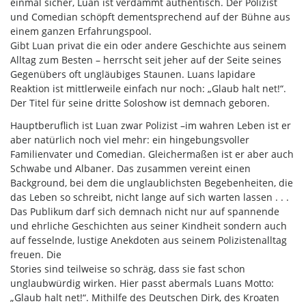
einmal sicher, Luan ist verdammt authentisch. Der Polizist
und Comedian schöpft dementsprechend auf der Bühne aus
einem ganzen Erfahrungspool.
Gibt Luan privat die ein oder andere Geschichte aus seinem
Alltag zum Besten – herrscht seit jeher auf der Seite seines
Gegenübers oft ungläubiges Staunen. Luans lapidare
Reaktion ist mittlerweile einfach nur noch: „Glaub halt net!“.
Der Titel für seine dritte Soloshow ist demnach geboren.
Hauptberuflich ist Luan zwar Polizist –im wahren Leben ist er
aber natürlich noch viel mehr: ein hingebungsvoller
Familienvater und Comedian. Gleichermaßen ist er aber auch
Schwabe und Albaner. Das zusammen vereint einen
Background, bei dem die unglaublichsten Begebenheiten, die
das Leben so schreibt, nicht lange auf sich warten lassen . . .
Das Publikum darf sich demnach nicht nur auf spannende
und ehrliche Geschichten aus seiner Kindheit sondern auch
auf fesselnde, lustige Anekdoten aus seinem Polizistenalltag
freuen. Die
Stories sind teilweise so schräg, dass sie fast schon
unglaubwürdig wirken. Hier passt abermals Luans Motto:
„Glaub halt net!“. Mithilfe des Deutschen Dirk, des Kroaten