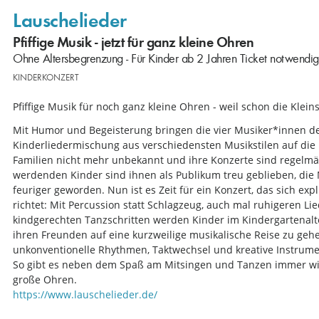
Lauschelieder
Pfiffige Musik - jetzt für ganz kleine Ohren
Ohne Altersbegrenzung - Für Kinder ab 2 Jahren Ticket notwendig
KINDERKONZERT
Pfiffige Musik für noch ganz kleine Ohren - weil schon die Klein
Mit Humor und Begeisterung bringen die vier Musiker*innen d
Kinderliedermischung aus verschiedensten Musikstilen auf die 
Familien nicht mehr unbekannt und ihre Konzerte sind regelmäß
werdenden Kinder sind ihnen als Publikum treu geblieben, die 
feuriger geworden. Nun ist es Zeit für ein Konzert, das sich exp
richtet: Mit Percussion statt Schlagzeug, auch mal ruhigeren L
kindgerechten Tanzschritten werden Kinder im Kindergartenal
ihren Freunden auf eine kurzweilige musikalische Reise zu geh
unkonventionelle Rhythmen, Taktwechsel und kreative Instrume
So gibt es neben dem Spaß am Mitsingen und Tanzen immer wi
große Ohren.
https://www.lauschelieder.de/