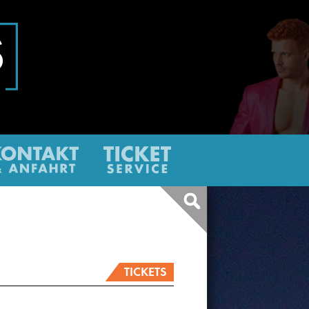
ter
Kontakt
Ticketservice
Infos
&
über
eine
Anfahrt
Barrieren
TICKETS