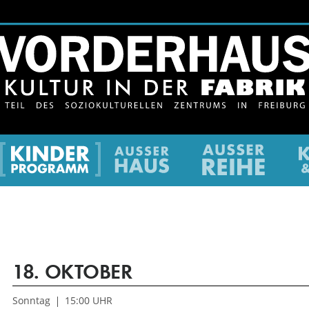
ltur
Kinderkultur
Ausser
newslet
Haus
/
Gutsch
18.
OKTOBER
Sonntag
15:00 UHR