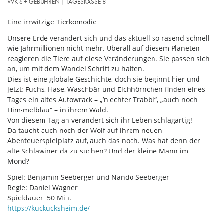
VVK 6 + GEBÜHREN | TAGESKASSE 8
Eine irrwitzige Tierkomödie
Unsere Erde verändert sich und das aktuell so rasend schnell
wie Jahrmillionen nicht mehr. Überall auf diesem Planeten
reagieren die Tiere auf diese Veränderungen. Sie passen sich
an, um mit dem Wandel Schritt zu halten.
Dies ist eine globale Geschichte, doch sie beginnt hier und
jetzt: Fuchs, Hase, Waschbär und Eichhörnchen finden eines
Tages ein altes Autowrack – „’n echter Trabbi“, „auch noch
Him-melblau“ – in ihrem Wald.
Von diesem Tag an verändert sich ihr Leben schlagartig!
Da taucht auch noch der Wolf auf ihrem neuen
Abenteuerspielplatz auf, auch das noch. Was hat denn der
alte Schlawiner da zu suchen? Und der kleine Mann im
Mond?
Spiel: Benjamin Seeberger und Nando Seeberger
Regie: Daniel Wagner
Spieldauer: 50 Min.
https://kuckucksheim.de/