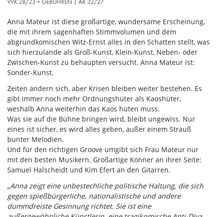
VVK 28/23 + GEBÜHREN | AK 32/27
Anna Mateur ist diese großartige, wundersame Erscheinung,
die mit ihrem sagenhaften Stimmvolumen und dem
abgrundkomischen Witz-Ernst alles in den Schatten stellt, was
sich hierzulande als Groß-Kunst, Klein-Kunst, Neben- oder
Zwischen-Kunst zu behaupten versucht. Anna Mateur ist:
Sonder-Kunst.
Zeiten ändern sich, aber Krisen bleiben weiter bestehen. Es
gibt immer noch mehr Ordnungshüter als Kaoshüter,
weshalb Anna weiterhin das Kaos hüten muss.
Was sie auf die Bühne bringen wird, bleibt ungewiss. Nur
eines ist sicher, es wird alles geben, außer einem Strauß
bunter Melodien.
Und für den richtigen Groove umgibt sich Frau Mateur nur
mit den besten Musikern. Großartige Könner an ihrer Seite:
Samuel Halscheidt und Kim Efert an den Gitarren.
„Anna zeigt eine unbestechliche politische Haltung, die sich
gegen spießbürgerliche, nationalistische und andere
dummdreiste Gesinnung richtet. Sie ist eine
außergewöhnliche Künstlerin, eine tragikomische Anti-Diva