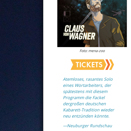
Foto: mena-zoo
TICKETS
Atemloses, rasantes Solo
eines Wortarbeiters, der
spätestens mit diesem
Programm die Fackel
dergroßen deutschen
Kabarett-Tradition wieder
neu entzünden könnte.
—
Neuburger Rundschau