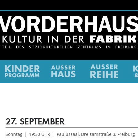
ltur
Kinderkultur
Ausser
newslet
Haus
/
Gutsch
27.
SEPTEMBER
Sonntag
19:30 UHR
Paulussaal, Dreisamstraße 3, Freiburg