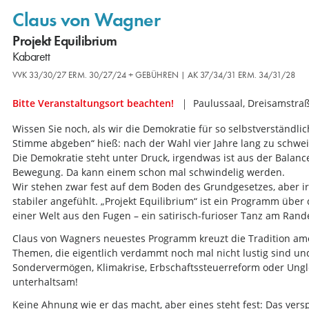
Claus von Wagner
Projekt Equilibrium
Kabarett
VVK 33/30/27 ERM. 30/27/24 + GEBÜHREN | AK 37/34/31 ERM. 34/31/28
Bitte Veranstaltungsort beachten!
Paulussaal, Dreisamstraß
Wissen Sie noch, als wir die Demokratie für so selbstverständli
Stimme abgeben“ hieß: nach der Wahl vier Jahre lang zu schweig
Die Demokratie steht unter Druck, irgendwas ist aus der Balance
Bewegung. Da kann einem schon mal schwindelig werden.
Wir stehen zwar fest auf dem Boden des Grundgesetzes, aber i
stabiler angefühlt. „Projekt Equilibrium“ ist ein Programm übe
einer Welt aus den Fugen – ein satirisch-furioser Tanz am Rand
Claus von Wagners neuestes Programm kreuzt die Tradition am
Themen, die eigentlich verdammt noch mal nicht lustig sind u
Sondervermögen, Klimakrise, Erbschaftssteuerreform oder Ungle
unterhaltsam!
Keine Ahnung wie er das macht, aber eines steht fest: Das vers