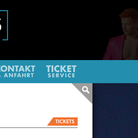
ter
Kontakt
Ticketservice
Infos
&
über
eine
Anfahrt
Barrieren
TICKETS