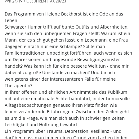
VVK 24/19 + GEBÜHREN | AK 28/23
Das Programm von Helene Bockhorst ist eine Ode an das
Leben.
Schwarzer Humor trifft auf bunte Outfits und Albernheiten,
wenn sie sich den unbequemen Fragen stellt: Warum ist ein
Mann, der es sich gut gehen lässt, ein Lebemann, eine Frau
dagegen einfach nur eine Schlampe? Sollte man
Familientraditionen unbedingt fortführen, auch wenn es sich
um Depressionen und ungesunde Bewältigungsmuster
handelt? Was kann ich für eine bessere Welt tun - ohne mir
dabei allzu große Umstände zu machen? Und bin ich
wenigstens einer der interessanteren Fälle für meine
Therapeutin?
In ihrer offenen und ehrlichen Art nimmt sie das Publikum
mit auf eine emotionale Achterbahnfahrt, in der humorvolle
Alltagsbeobachtungen genauso ihren Platz finden wie
lebensverändernde Erfahrungen. Zwischen den Zeilen geht
es um die Frage, wie man sich auch in schwierigen Zeiten
Leichtigkeit und Hoffnung bewahrt.
Ein Programm über Trauma, Depression, Resilienz - und
darüber, dass man immer einen Grund zum Lachen finden