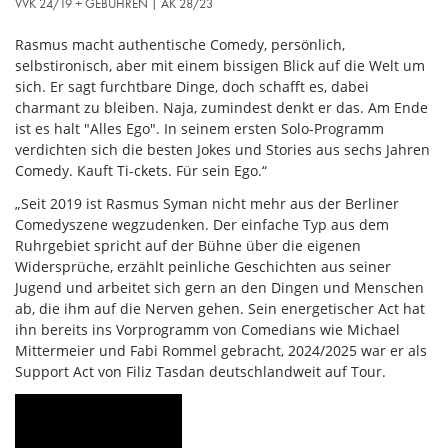
VVK 24/19 + GEBÜHREN | AK 28/23
Rasmus macht authentische Comedy, persönlich,
selbstironisch, aber mit einem bissigen Blick auf die Welt um
sich. Er sagt furchtbare Dinge, doch schafft es, dabei
charmant zu bleiben. Naja, zumindest denkt er das. Am Ende
ist es halt "Alles Ego". In seinem ersten Solo-Programm
verdichten sich die besten Jokes und Stories aus sechs Jahren
Comedy. Kauft Ti-ckets. Für sein Ego.“
„Seit 2019 ist Rasmus Syman nicht mehr aus der Berliner
Comedyszene wegzudenken. Der einfache Typ aus dem
Ruhrgebiet spricht auf der Bühne über die eigenen
Widersprüche, erzählt peinliche Geschichten aus seiner
Jugend und arbeitet sich gern an den Dingen und Menschen
ab, die ihm auf die Nerven gehen. Sein energetischer Act hat
ihn bereits ins Vorprogramm von Comedians wie Michael
Mittermeier und Fabi Rommel gebracht, 2024/2025 war er als
Support Act von Filiz Tasdan deutschlandweit auf Tour.